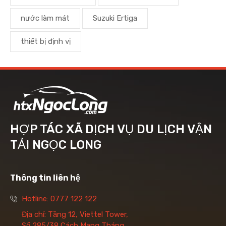
nước làm mát
Suzuki Ertiga
thiết bị định vị
HỢP TÁC XÃ DỊCH VỤ DU LỊCH VẬN
TẢI NGỌC LONG
Thông tin liên hệ
Hotline: 0777 122 122
Địa chỉ: Tầng 12, Viettel Tower,
Số 285/38 Cách Mạng Tháng