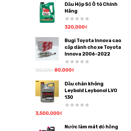
Dầu Hộp Số Ô tô Chính
Hãng
320,000
₫
Bugi Toyota Innova cao
cấp dành cho xe Toyota
Innova 2006-2022
80,000
₫
100,000
₫
Dầu chân không
Leybold Leybonol LVO
130
3,500,000
₫
Nước làm mát đỏ hồng