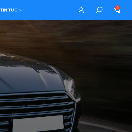
0
TIN TỨC
M