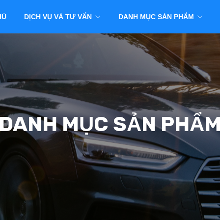
HỦ
DỊCH VỤ VÀ TƯ VẤN
DANH MỤC SẢN PHẨM
DANH MỤC SẢN PHẨ