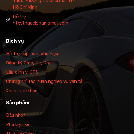
Tám, Phường 12, Quận 10, TP
Hồ Chí Minh
Hỗ trợ:
htxvtngoclong@gmail.com
Dịch vụ
Hỗ Trợ cấp tem, phù hiệu
Đăng ký Grab, Be, Gojek
Lắp định vị GPS
Chứng chỉ tập huấn nghiệp vụ vận tải
Khám sức khỏe
Sản phẩm
Dầu nhớt
Phụ kiện xe
Thiết bị định vị