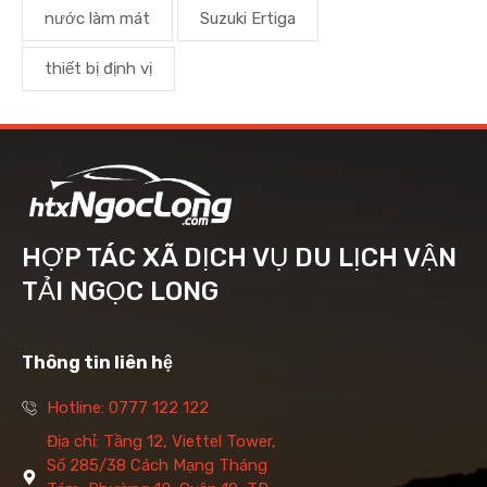
nước làm mát
Suzuki Ertiga
thiết bị định vị
HỢP TÁC XÃ DỊCH VỤ DU LỊCH VẬN
TẢI NGỌC LONG
Thông tin liên hệ
Hotline: 0777 122 122
Địa chỉ: Tầng 12, Viettel Tower,
Số 285/38 Cách Mạng Tháng