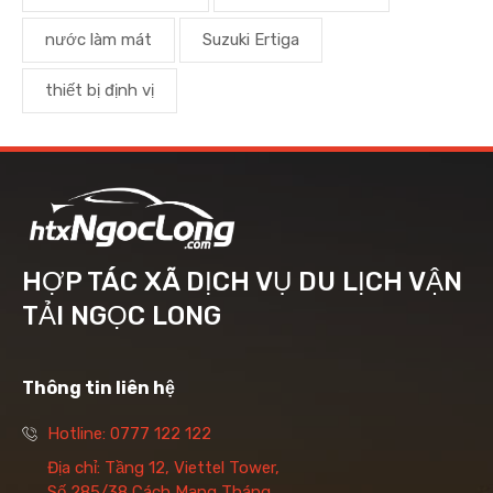
nước làm mát
Suzuki Ertiga
thiết bị định vị
HỢP TÁC XÃ DỊCH VỤ DU LỊCH VẬN
TẢI NGỌC LONG
Thông tin liên hệ
Hotline: 0777 122 122
Địa chỉ: Tầng 12, Viettel Tower,
Số 285/38 Cách Mạng Tháng