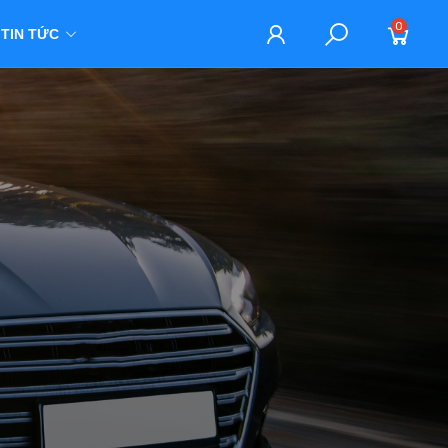
0
TIN TỨC
M