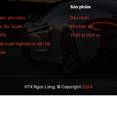
Sản phẩm
tem, phù hiệu
Dầu nhớt
, Be, Gojek
Phụ kiện xe
 GPS
Thiết bị định vị
ập huấn nghiệp vụ vận tải
hỏe
HTX Ngọc Long. © Copyright
2024