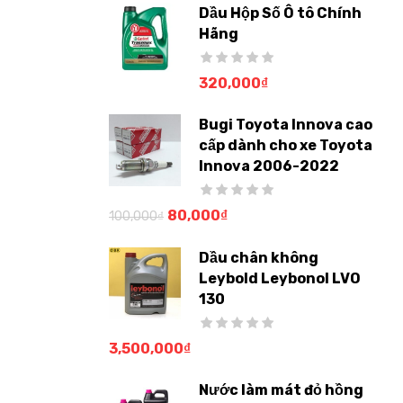
Dầu Hộp Số Ô tô Chính
Hãng
320,000
₫
Bugi Toyota Innova cao
cấp dành cho xe Toyota
Innova 2006-2022
80,000
₫
100,000
₫
Dầu chân không
Leybold Leybonol LVO
130
3,500,000
₫
Nước làm mát đỏ hồng