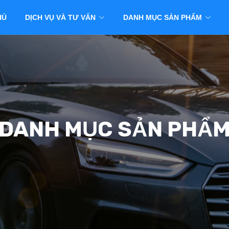
HỦ
DỊCH VỤ VÀ TƯ VẤN
DANH MỤC SẢN PHẨM
DANH MỤC SẢN PHẨ