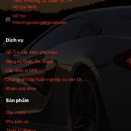
Tám, Phường 12, Quận 10, TP
Hồ Chí Minh
Hỗ trợ:
htxvtngoclong@gmail.com
Dịch vụ
Hỗ Trợ cấp tem, phù hiệu
Đăng ký Grab, Be, Gojek
Lắp định vị GPS
Chứng chỉ tập huấn nghiệp vụ vận tải
Khám sức khỏe
Sản phẩm
Dầu nhớt
Phụ kiện xe
Thiết bị định vị