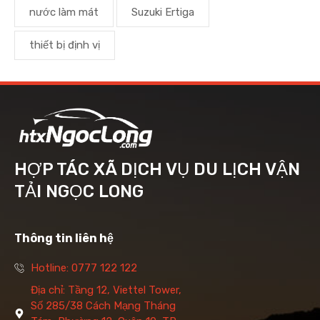
nước làm mát
Suzuki Ertiga
thiết bị định vị
HỢP TÁC XÃ DỊCH VỤ DU LỊCH VẬN
TẢI NGỌC LONG
Thông tin liên hệ
Hotline: 0777 122 122
Địa chỉ: Tầng 12, Viettel Tower,
Số 285/38 Cách Mạng Tháng