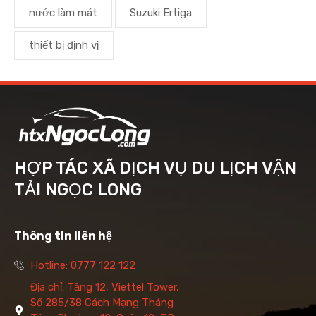
nước làm mát
Suzuki Ertiga
thiết bị định vị
HỢP TÁC XÃ DỊCH VỤ DU LỊCH VẬN
TẢI NGỌC LONG
Thông tin liên hệ
Hotline: 0777 122 122
Địa chỉ: Tầng 12, Viettel Tower,
Số 285/38 Cách Mạng Tháng