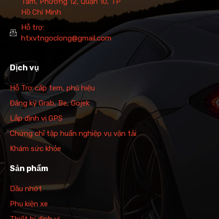
Tám, Phường 12, Quận 10, TP
Hồ Chí Minh
Hỗ trợ:
htxvtngoclong@gmail.com
Dịch vụ
Hỗ Trợ cấp tem, phù hiệu
Đăng ký Grab, Be, Gojek
Lắp định vị GPS
Chứng chỉ tập huấn nghiệp vụ vận tải
Khám sức khỏe
Sản phẩm
Dầu nhớt
Phụ kiện xe
Thiết bị định vị